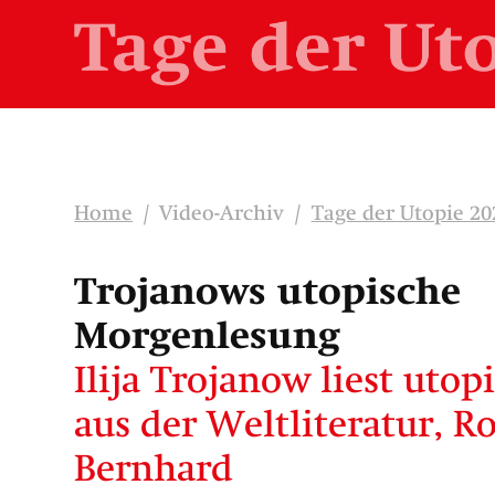
Home
/
Video-Archiv
/
Tage der Utopie 20
Trojanows utopische
Morgenlesung
Ilija Trojanow liest utop
aus der Weltliteratur, R
Bernhard