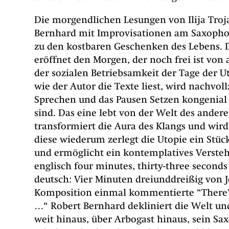
Die morgendlichen Lesungen von Ilija Troj
Bernhard mit Improvisationen am Saxophon
zu den kostbaren Geschenken des Lebens.
eröffnet den Morgen, der noch frei ist vo
der sozialen Betriebsamkeit der Tage der U
wie der Autor die Texte liest, wird nachvol
Sprechen und das Pausen Setzen kongenial
sind. Das eine lebt von der Welt des andere
transformiert die Aura des Klangs und wir
diese wiederum zerlegt die Utopie ein Stück
und ermöglicht ein kontemplatives Verste
englisch four minutes, thirty-three seconds 
deutsch: Vier Minuten dreiunddreißig
von J
Komposition einmal kommentierte
“There'
…“ Robert Bernhard dekliniert die Welt un
weit hinaus, über Arbogast hinaus, sein Sa