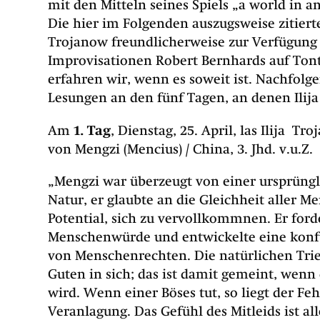
mit den Mitteln seines Spiels „a world in an
Die hier im Folgenden auszugsweise zitierte
Trojanow freundlicherweise zur Verfügung g
Improvisationen Robert Bernhards auf Tont
erfahren wir, wenn es soweit ist. Nachfol
Lesungen an den fünf Tagen, an denen Ilija
Am
1. Tag
,
Dienstag, 25. April, las Ilija
Tro
von Mengzi (Mencius) / China, 3. Jhd. v.u.Z.
„Mengzi war überzeugt von einer ursprüng
Natur, er glaubte an die Gleichheit aller M
Potential, sich zu vervollkommnen. Er ford
Menschenwürde und entwickelte eine konf
von Menschenrechten. Die natürlichen Tri
Guten in sich; das ist damit gemeint, wenn
wird. Wenn einer Böses tut, so liegt der Feh
Veranlagung. Das Gefühl des Mitleids ist a