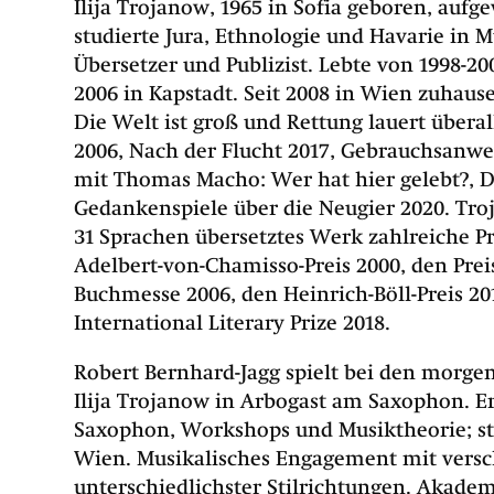
Ilija Trojanow
, 1965 in Sofia geboren, aufg
studierte Jura, Ethnologie und Havarie in 
Übersetzer und Publizist. Lebte von 1998-2
2006 in Kapstadt. Seit 2008 in Wien zuhause
Die Welt ist groß und Rettung lauert über
2006, Nach der Flucht 2017,
Gebrauchsanwei
mit Thomas Macho: Wer hat hier gelebt?, D
Gedankenspiele über die Neugier 2020.
Troj
31 Sprachen übersetztes Werk zahlreiche Pr
Adelbert-von-Chamisso-Preis 2000, den Prei
Buchmesse 2006, den Heinrich-Böll-Preis 20
International Literary Prize 2018.
Robert Bernhard-Jagg spielt bei den morg
Ilija Trojanow in Arbogast am Saxophon. Er 
Saxophon, Workshops und Musiktheorie; stu
Wien. Musikalisches Engagement mit vers
unterschiedlichster Stilrichtungen. Akade