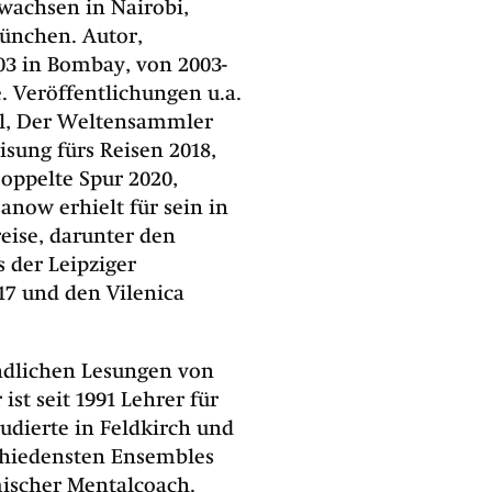
ewachsen in Nairobi,
München. Autor,
003 in Bombay, von 2003-
. Veröffentlichungen u.a.
all, Der Weltensammler
sung fürs Reisen 2018,
oppelte Spur 2020,
anow erhielt für sein in
eise, darunter den
s der Leipziger
17 und den Vilenica
endlichen Lesungen von
ist seit 1991 Lehrer für
dierte in Feldkirch und
chiedensten Ensembles
mischer Mentalcoach.