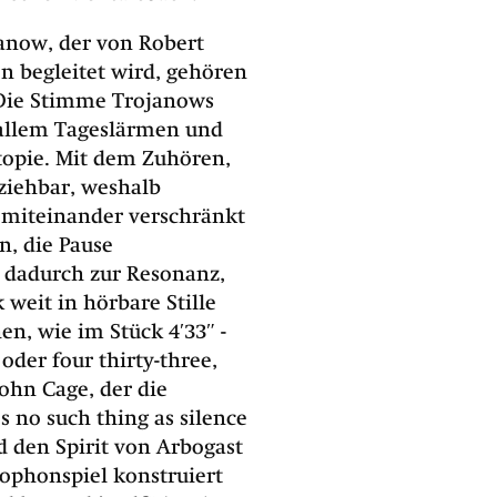
anow, der von Robert
 begleitet wird, gehören
 Die Stimme Trojanows
n allem Tageslärmen und
topie. Mit dem Zuhören,
lziehbar, weshalb
 miteinander verschränkt
n, die Pause
d dadurch zur Resonanz,
 weit in hörbare Stille
hen, wie im Stück
4′33″ -
oder four thirty-three,
ohn Cage, der die
s no such thing as silence
d den Spirit von Arbogast
xophonspiel konstruiert