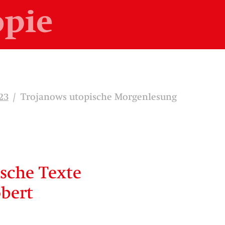
23
/
Trojanows utopische Morgenlesung
ische Texte
obert