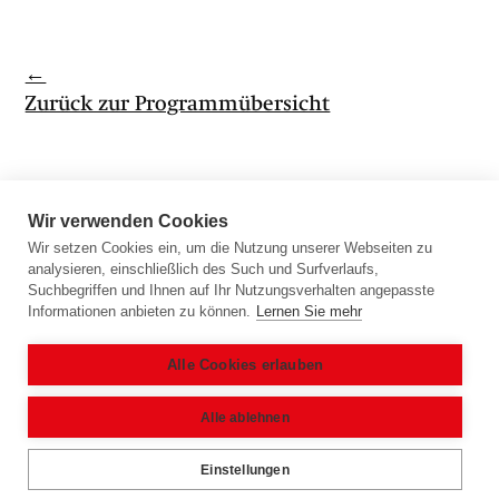
←
Zurück zur Programmübersicht
Wir verwenden Cookies
Wir setzen Cookies ein, um die Nutzung unserer Webseiten zu
analysieren, einschließlich des Such und Surfverlaufs,
Morgenmeditationen von Ariadne von
Suchbegriffen und Ihnen auf Ihr Nutzungsverhalten angepasste
Informationen anbieten zu können.
Lernen Sie mehr
Schirach downloaden →
Newsletter: Bleiben wir in Kontakt →
Alle Cookies erlauben
Impressum
|
Kontakt
|
Datenschutz
Alle ablehnen
Einstellungen