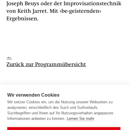
Joseph Beuys oder der Improvisationstechnik
von Keith Jarret. Mit »be-geisternden«
Ergebnissen.
←
Zurück zur Programmübersicht
Wir verwenden Cookies
Wir setzen Cookies ein, um die Nutzung unserer Webseiten zu
analysieren, einschließlich des Such und Surfverlaufs,
Morgenmeditationen von Ariadne von
Suchbegriffen und Ihnen auf Ihr Nutzungsverhalten angepasste
Informationen anbieten zu können.
Lernen Sie mehr
Schirach downloaden →
Newsletter: Bleiben wir in Kontakt →